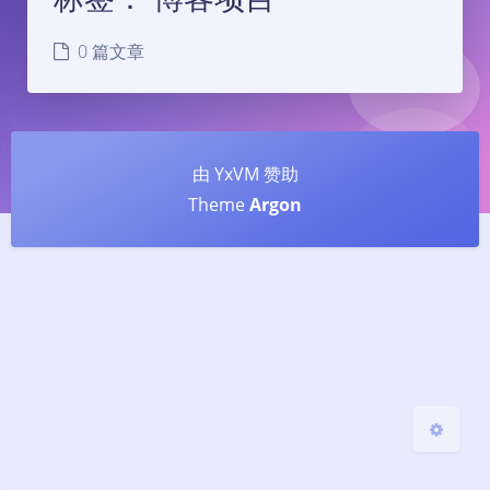
0 篇文章
夜间模式
由 YxVM 赞助
Theme
Argon
Sans Serif
Serif
浅阴影
深阴影
关闭
日落
暗化
灰度