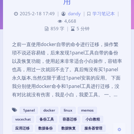
用
2025-2-18 17:49
|
dandy
|
学习笔记本
|
4,668
859 字
|
5 分钟
之前一直使用docker自带的命令进行迁移，操作繁
琐不说还容易错，后来发现1panel工具自带的备份
夜间模式
以及恢复功能，使用起来非常适合小白操作，容错率
也高，用过一次就回不去了。真后悔没有买1panel
Sans Serif
Serif
永久版本,当然仅限于通过1panel安装的应用。 下面
我分别使用docker命令和1panel工具进行迁移，没
浅阴影
深阴影
有对比就没有伤害，我是小白，我爱工具。 一、…
关闭
日落
暗化
灰度
1panel
docker
linux
memos
vocechat
备份工具
容器迁移
小白教程
应用迁移
数据备份
数据恢复
服务器管理