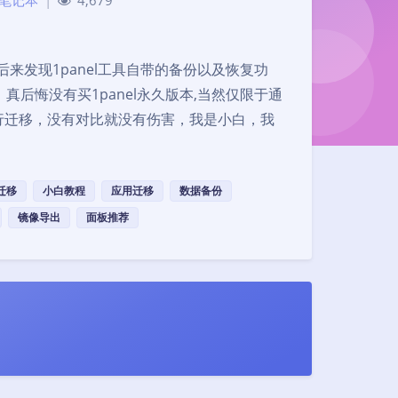
笔记本
|
4,679
来发现1panel工具自带的备份以及恢复功
后悔没有买1panel永久版本,当然仅限于通
工具进行迁移，没有对比就没有伤害，我是小白，我
迁移
小白教程
应用迁移
数据备份
夜间模式
镜像导出
面板推荐
Sans Serif
Serif
浅阴影
深阴影
关闭
日落
暗化
灰度