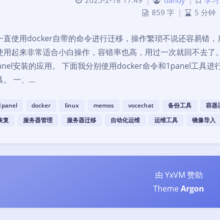
2025-2-18 17:49
|
dandy
|
学习
859 字
|
5 分钟
一直使用docker自带的命令进行迁移，操作繁琐不说还容易错，后
使用起来非常适合小白操作，容错率也高，用过一次就回不去了。真
anel安装的应用。 下面我分别使用docker命令和1panel
具。 一、…
1panel
docker
linux
memos
vocechat
备份工具
容器
恢复
服务器管理
服务器迁移
自动化运维
运维工具
镜像导入
由 YxVM 赞助
Theme
Argon