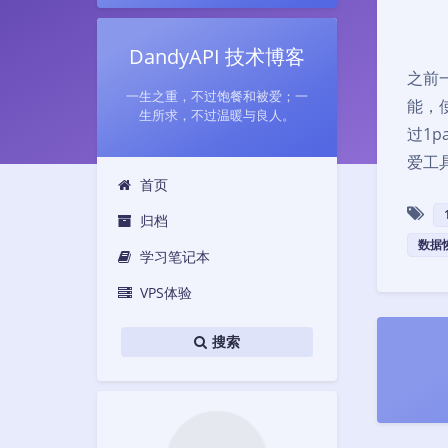
DandyAPI 技术博客
之前
一生之重，不过饱餐和被爱；一
能，
生所求，不过温暖与良人。
过1p
爱工
首页
归档
数据
学习笔记本
VPS体验
搜索