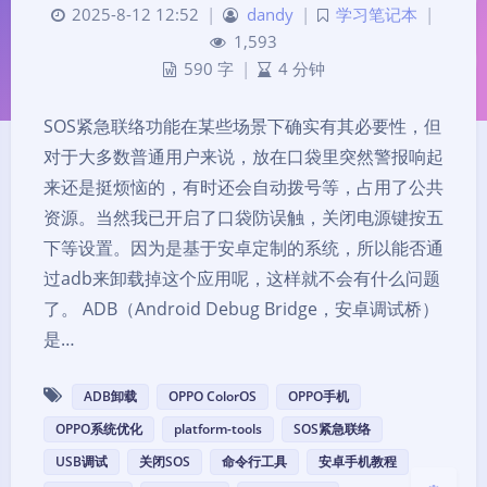
2025-8-12 12:52
|
dandy
|
学习笔记本
|
1,593
590 字
|
4 分钟
SOS紧急联络功能在某些场景下确实有其必要性，但
对于大多数普通用户来说，放在口袋里突然警报响起
来还是挺烦恼的，有时还会自动拨号等，占用了公共
资源。当然我已开启了口袋防误触，关闭电源键按五
夜间模式
下等设置。因为是基于安卓定制的系统，所以能否通
过adb来卸载掉这个应用呢，这样就不会有什么问题
Sans Serif
Serif
了。 ADB（Android Debug Bridge，安卓调试桥）
是…
浅阴影
深阴影
ADB卸载
OPPO ColorOS
OPPO手机
关闭
日落
暗化
灰度
OPPO系统优化
platform-tools
SOS紧急联络
USB调试
关闭SOS
命令行工具
安卓手机教程