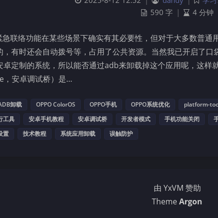
2025-8-12 12:52
|
dandy
|
学习
590 字
|
4 分钟
S紧急联络功能在某些场景下确实有其必要性，但对于大多数普通
的，有时还会自动拨号等，占用了公共资源。当然我已开启了口
卓定制的系统，所以能否通过adb来卸载掉这个应用呢，这样就不会有
dge，安卓调试桥）是…
ADB卸载
OPPO ColorOS
OPPO手机
OPPO系统优化
platform-too
行工具
安卓手机教程
安卓调试桥
开发者模式
手机功能关闭
设置
技术教程
系统应用卸载
误触防护
由 YxVM 赞助
Theme
Argon