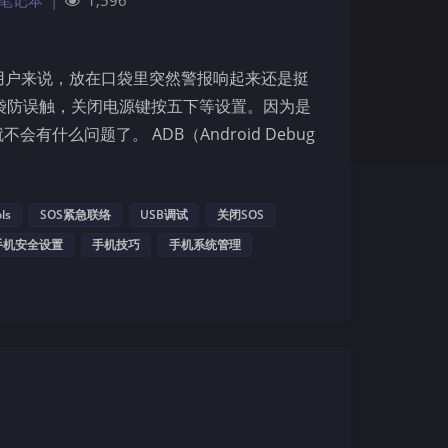
笔记本
|
1,596
用户来说，放在口袋里突然警报响起来还是挺
袋防误触，关闭电源键按五下等设置。因为是
什么问题了。 ADB（Android Debug
ls
SOS紧急联络
USB调试
关闭SOS
夜间模式
手机安全设置
手机技巧
手机系统管理
Sans Serif
Serif
浅阴影
深阴影
关闭
日落
暗化
灰度