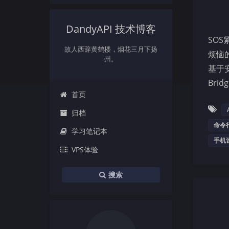
DandyAPI 技术博客
SO
故人西辞黄鹤楼，烟花三月下扬
烦恼
州。
基于安
Bri
首页
归档
命令
学习笔记本
手机
VPS体验
搜索