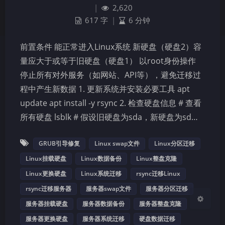
|
2,620
617 字
|
6 分钟
前置条件 能正常进入Linux系统 新硬盘（硬盘2）容
量应大于或等于旧硬盘（硬盘1） 以root身份操作
停止所有对外服务（如网站、API等），避免迁移过
夜间模式
程中产生新数据 1. 更新系统并安装必要工具 apt
update apt install -y rsync 2. 检查硬盘信息 # 查看
Sans Serif
Serif
所有硬盘 lsblk # 假设旧硬盘为sda，新硬盘为sd…
浅阴影
深阴影
GRUB引导修复
Linux swap文件
Linux分区迁移
关闭
日落
暗化
灰度
Linux挂载硬盘
Linux数据备份
Linux整盘克隆
Linux更换硬盘
Linux系统迁移
rsync迁移Linux
rsync迁移服务器
服务器swap文件
服务器分区迁移
服务器挂载硬盘
服务器数据备份
服务器整盘克隆
服务器更换硬盘
服务器系统迁移
硬盘数据迁移