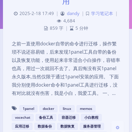
用
2025-2-18 17:49
|
dandy
|
学习笔记本
|
4,684
859 字
|
5 分钟
之前一直使用docker自带的命令进行迁移，操作繁
琐不说还容易错，后来发现1panel工具自带的备份
夜间模式
以及恢复功能，使用起来非常适合小白操作，容错率
也高，用过一次就回不去了。真后悔没有买1panel
Sans Serif
Serif
永久版本,当然仅限于通过1panel安装的应用。 下面
我分别使用docker命令和1panel工具进行迁移，没
浅阴影
深阴影
有对比就没有伤害，我是小白，我爱工具。 一、…
关闭
日落
暗化
灰度
1panel
docker
linux
memos
vocechat
备份工具
容器迁移
小白教程
应用迁移
数据备份
数据恢复
服务器管理