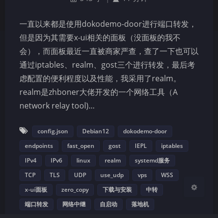
一直以来都是使用dokodemo-door进行端口转发，
但是因为其需要x-ui相关的面板（没面板的我不
会），而面板最近一直被商家严查，查了一下也可以
通过iptables、realm、gost三个进行转发，最后考
夜间模式
虑配置的便利程度以及性能，我采用了realm。
realm是zhboner大佬开发的一个网络工具（A
Sans Serif
Serif
network relay tool)…
浅阴影
深阴影
config.json
Debian12
dokodemo-door
关闭
日落
暗化
灰度
endpoints
fast_open
gost
IEPL
iptables
IPv4
IPv6
linux
realm
systemd服务
TCP
TLS
UDP
use_udp
vps
WSS
x-ui面板
zero_copy
下载与安装
中转
端口转发
网络中继
自启动
落地机