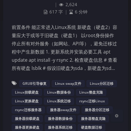
|
2,624
617 字
|
6 分钟
前置条件 能正常进入Linux系统 新硬盘（硬盘2）容
量应大于或等于旧硬盘（硬盘1） 以root身份操作
停止所有对外服务（如网站、API等），避免迁移过
夜间模式
程中产生新数据 1. 更新系统并安装必要工具 apt
update apt install -y rsync 2. 检查硬盘信息 # 查看
Sans Serif
Serif
所有硬盘 lsblk # 假设旧硬盘为sda，新硬盘为sd…
浅阴影
深阴影
GRUB引导修复
Linux swap文件
Linux分区迁移
关闭
日落
暗化
灰度
Linux挂载硬盘
Linux数据备份
Linux整盘克隆
Linux更换硬盘
Linux系统迁移
rsync迁移Linux
rsync迁移服务器
服务器swap文件
服务器分区迁移
服务器挂载硬盘
服务器数据备份
服务器整盘克隆
服务器更换硬盘
服务器系统迁移
硬盘数据迁移