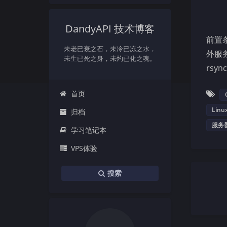
DandyAPI 技术博客
前置
未老已衰之石，未冷已冻之水，
外服务
未生已死之身，未灼已化之魂。
rsy
首页
Lin
归档
服务
学习笔记本
VPS体验
搜索