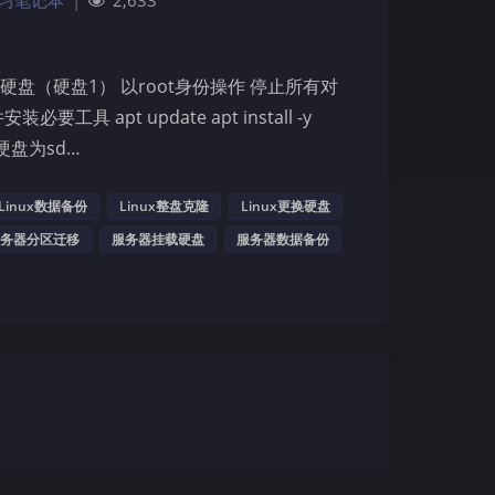
习笔记本
|
2,633
硬盘（硬盘1） 以root身份操作 停止所有对
apt update apt install -y
新硬盘为sd…
Linux数据备份
Linux整盘克隆
Linux更换硬盘
务器分区迁移
服务器挂载硬盘
服务器数据备份
夜间模式
Sans Serif
Serif
浅阴影
深阴影
关闭
日落
暗化
灰度