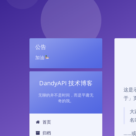
公告
加油
DandyAPI 技术博客
这是
无聊的并不是时间，而是平庸无
于」
奇的我。
大
名
首页
归档
……