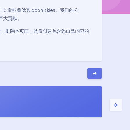
社会贡献着优秀 doohickies。我们的公
巨大贡献。
夜间模式
盘
，删除本页面，然后创建包含您自己内容的
Sans Serif
Serif
浅阴影
深阴影
关闭
日落
暗化
灰度