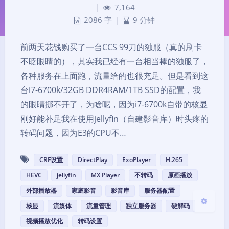
|
7,164
2086 字
|
9 分钟
前两天花钱购买了一台CCS 99刀的独服（真的刷卡
不眨眼睛的），其实我已经有一台相当棒的独服了，
各种服务在上面跑，流量给的也很充足。但是看到这
夜间模式
台i7-6700k/32GB DDR4RAM/1TB SSD的配置，我
的眼睛挪不开了，为啥呢，因为i7-6700k自带的核显
Sans Serif
Serif
刚好能补足我在使用jellyfin（自建影音库）时头疼的
浅阴影
深阴影
转码问题，因为E3的CPU不…
关闭
日落
暗化
灰度
CRF设置
DirectPlay
ExoPlayer
H.265
HEVC
jellyfin
MX Player
不转码
原画播放
外部播放器
家庭影音
影音库
服务器配置
核显
流媒体
流量管理
独立服务器
硬解码
视频播放优化
转码设置