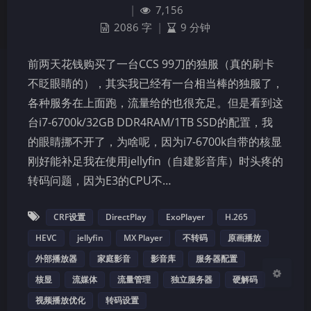
|
7,156
2086 字
|
9 分钟
前两天花钱购买了一台CCS 99刀的独服（真的刷卡
不眨眼睛的），其实我已经有一台相当棒的独服了，
各种服务在上面跑，流量给的也很充足。但是看到这
夜间模式
台i7-6700k/32GB DDR4RAM/1TB SSD的配置，我
的眼睛挪不开了，为啥呢，因为i7-6700k自带的核显
Sans Serif
Serif
刚好能补足我在使用jellyfin（自建影音库）时头疼的
浅阴影
深阴影
转码问题，因为E3的CPU不…
关闭
日落
暗化
灰度
CRF设置
DirectPlay
ExoPlayer
H.265
HEVC
jellyfin
MX Player
不转码
原画播放
外部播放器
家庭影音
影音库
服务器配置
核显
流媒体
流量管理
独立服务器
硬解码
视频播放优化
转码设置