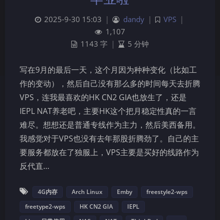
2025-9-30 15:03
|
dandy
|
VPS
|
1,107
1143 字
|
5 分钟
写在9月的最后一天，这个月因为种种变化（比如工
作的变动），然后自己没有那么多的时间每天去折腾
VPS，连我最喜欢的HK CN2 GIA也放生了，还是
IEPL NAT养老吧，主要HK这个把月稳定性真的一言
难尽。想想还是普通专线作为主力，然后美西备用。
夜间模式
我感觉对于VPS也没有去年那股折腾劲了。自己的主
要服务都放在了独服上，VPS主要是买好的线路作为
Sans Serif
Serif
反代直…
浅阴影
深阴影
4G内存
Arch Linux
Emby
freestyle2-wps
freetype2-wps
HK CN2 GIA
IEPL
关闭
日落
暗化
灰度