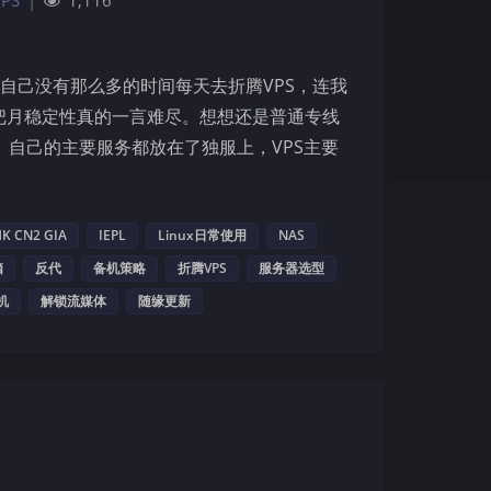
VPS
|
1,116
自己没有那么多的时间每天去折腾VPS，连我
K这个把月稳定性真的一言难尽。想想还是普通专线
。自己的主要服务都放在了独服上，VPS主要
K CN2 GIA
IEPL
Linux日常使用
NAS
夜间模式
脑
反代
备机策略
折腾VPS
服务器选型
机
解锁流媒体
随缘更新
Sans Serif
Serif
浅阴影
深阴影
关闭
日落
暗化
灰度