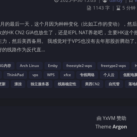
2025-9-30 15:03
|
dandy
|
1143 字
|
5 分钟
9月的最后一天，这个月因为种种变化（比如工作的变动），然后
的HK CN2 GIA也放生了，还是IEPL NAT养老吧，主要H
主力，然后美西备用。 我感觉对于VPS也没有去年那股折腾劲了
好的线路作为反代直…
4G内存
Arch Linux
Emby
freestyle2-wps
freetype2-wps
H
ThinkPad
vps
WPS
xfce
专线网络
个人云
低配电
更新
滚挂
独立服务器
线路稳定性
美西CN2
自托管
落地
由 YxVM 赞助
Theme
Argon