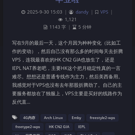
2025-9-30 15:03
|
dandy
|
VPS
|
1,121
1143 字
|
5 分钟
写在9月的最后一天，这个月因为种种变化（比如工
作的变动），然后自己没有那么多的时间每天去折腾
VPS，连我最喜欢的HK CN2 GIA也放生了，还是
IEPL NAT养老吧，主要HK这个把月稳定性真的一言
难尽。想想还是普通专线作为主力，然后美西备用。
夜间模式
我感觉对于VPS也没有去年那股折腾劲了。自己的主
要服务都放在了独服上，VPS主要是买好的线路作为
Sans Serif
Serif
反代直…
浅阴影
深阴影
4G内存
Arch Linux
Emby
freestyle2-wps
freetype2-wps
HK CN2 GIA
IEPL
关闭
日落
暗化
灰度